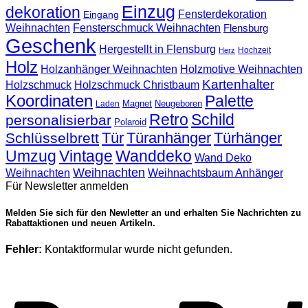
Einzug
dekoration
Fensterdekoration
Eingang
Weihnachten
Fensterschmuck Weihnachten
Flensburg
Geschenk
Hergestellt in Flensburg
Hochzeit
Herz
Holz
Holzanhänger Weihnachten
Holzmotive Weihnachten
Kartenhalter
Holzschmuck
Holzschmuck Christbaum
Koordinaten
Palette
Magnet
Neugeboren
Laden
Retro
Schild
personalisierbar
Polaroid
Tür
Türanhänger
Türhänger
Schlüsselbrett
Umzug
Vintage
Wanddeko
Wand Deko
Weihnachten
Weihnachten
Weihnachtsbaum Anhänger
Für Newsletter anmelden
Melden Sie sich für den Newletter an und erhalten Sie Nachrichten zu
Rabattaktionen und neuen Artikeln.
Fehler:
Kontaktformular wurde nicht gefunden.
P